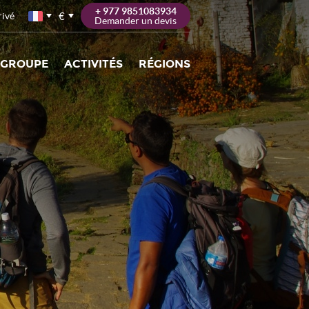
+ 977 9851083934
€
rivé
Demander un devis
 GROUPE
ACTIVITÉS
RÉGIONS