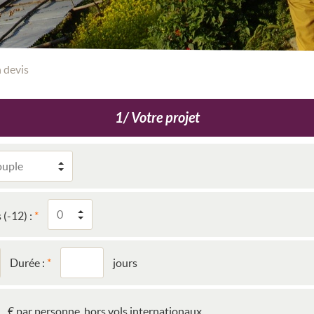
 devis
1/ Votre projet
 (-12) :
Durée :
jours
€ par personne, hors vols internationaux